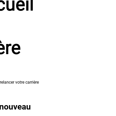
cueil
ère
 nouveau