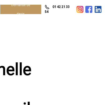
Demande de
01 42 21 33
54
devis
nelle