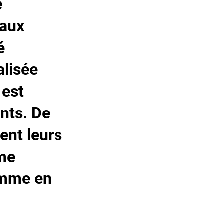
e
eaux
é
alisée
 est
nts. De
ent leurs
ume
omme en