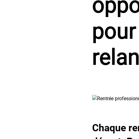
oppo
pour
relan
Chaque re