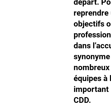
départ. Po
reprendre 
objectifs 
profession
dans l’acc
synonyme d
nombreux s
équipes à 
important
CDD.