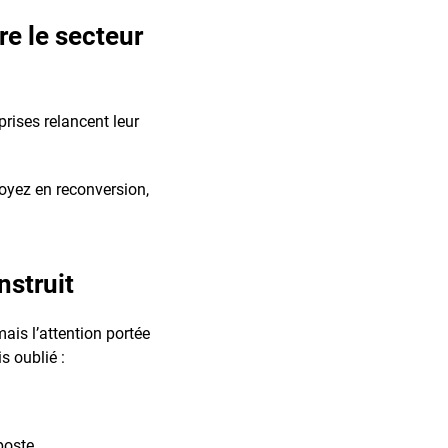
re le secteur
prises relancent leur
oyez en reconversion,
struit
ais l’attention portée
s oublié :
poste