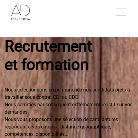
Recrutement
et formation
Nous sélectionnons en permanence nos candidats prêts à
travailler sous contrat CDI ou CDD.
Nous sommes par conséquent extrêmement réactif sur vos
demandes.
Nous vous proposons une sélection de candidatures
répondant à vos critères : distance géographique,
compétences, disponibilités...