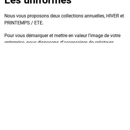
Les uniformes
Nous vous proposons deux collections annuelles, HIVER et
PRINTEMPS / ETE.
Pour vous démarquer et mettre en valeur l'image de votre
entreprise, nous disposons d'accessoires de créateurs
élégants et tendances : Broches, bijoux, Accessoires de
Coiffures...
Nous travaillons avec une créatrice qui peut effectuer des
prototypes de tenues selon vos demandes.
Vous choisissez vos tenues au sein de notre showroom :
Choix des matières, coloris et coupe.
Incluse dans votre tarif :
Dotation des tenues
Service de pressing